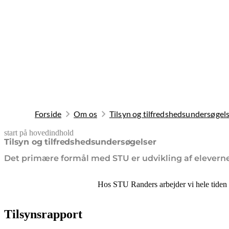
Forside
Om os
Tilsyn og tilfredshedsundersøgel
start på hovedindhold
senest opdateret 20. maj 2026
Tilsyn og tilfredshedsundersøgelser
Det primære formål med STU er udvikling af eleverne
Hos STU Randers arbejder vi hele tiden p
Tilsynsrapport