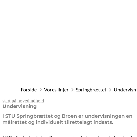
Forside
Vores linjer
Springbrættet
Undervisn
start på hovedindhold
senest opdateret 8. oktober 2025
Undervisning
I STU Springbrættet og Broen er undervisningen en
målrettet og individuelt tilrettelagt indsats.