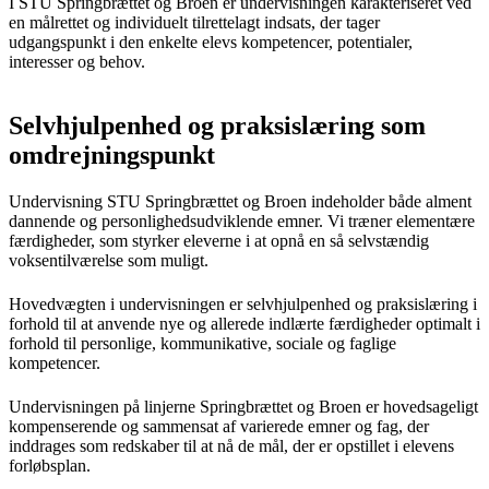
I STU Springbrættet og Broen er undervisningen karakteriseret ved
en målrettet og individuelt tilrettelagt indsats, der tager
udgangspunkt i den enkelte elevs kompetencer, potentialer,
interesser og behov.
Selvhjulpenhed og praksislæring som
omdrejningspunkt
Undervisning STU Springbrættet og Broen indeholder både alment
dannende og personlighedsudviklende emner. Vi træner elementære
færdigheder, som styrker eleverne i at opnå en så selvstændig
voksentilværelse som muligt.
Hovedvægten i undervisningen er selvhjulpenhed og praksislæring i
forhold til at anvende nye og allerede indlærte færdigheder optimalt i
forhold til personlige, kommunikative, sociale og faglige
kompetencer.
Undervisningen på linjerne Springbrættet og Broen er hovedsageligt
kompenserende og sammensat af varierede emner og fag, der
inddrages som redskaber til at nå de mål, der er opstillet i elevens
forløbsplan.