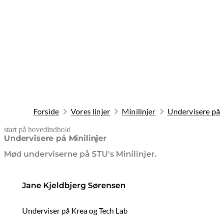
Forside
Vores linjer
Minilinjer
Undervisere på
start på hovedindhold
senest opdateret 9. februar 2026
Undervisere på Minilinjer
Mød underviserne på STU's Minilinjer.
Jane Kjeldbjerg Sørensen
Underviser på Krea og Tech Lab