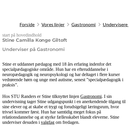
Forside
Vores linjer
Gastronomi
Undervisere
start på hovedindhold
senest opdateret 9. februar 2026
Stine Camilla Konge Giltoft
Underviser på Gastronomi
Stine er uddannet pædagog med 18 års erfaring indenfor det
specialpædagogiske område. Hun har en efteruddannelse i
neuropædagogik og neuropsykologi og har deltaget i flere kurser
vedrørende børn og unge med autisme, senest ”specialpædagogik i
praksis”.
Hos STU Randers er Stine tilknyttet linjen
Gastronomi
. I sin
undervisning tager Stine udgangspunkt i en anerkendende tilgang til
sine elever og at skabe et trygt og forudsigeligt læringsrum, hvor
trivsel kommer først. Hun har samtidig meget fokus på
relationsdannelse og at styrke fællesskabet blandt eleverne. Stine
underviser desuden i
valgfag
om fredagen.