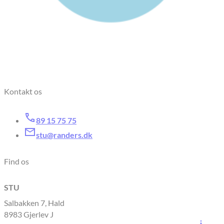
Kontakt os
89 15 75 75
stu@randers.dk
Find os
STU
Salbakken 7, Hald
8983 Gjerlev J