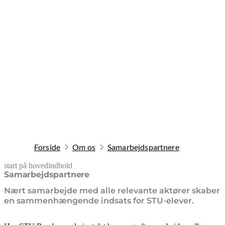
Forside
Om os
Samarbejdspartnere
start på hovedindhold
senest opdateret 19. februar 2026
Samarbejdspartnere
Nært samarbejde med alle relevante aktører skaber
en sammenhængende indsats for STU-elever.