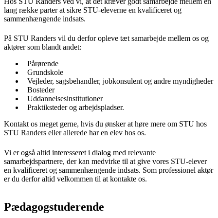
Hos STU Randers ved vi, at det kræver godt samarbejde mellem en
lang række parter at sikre STU-eleverne en kvalificeret og
sammenhængende indsats.
På STU Randers vil du derfor opleve tæt samarbejde mellem os og
aktører som blandt andet:
Pårørende
Grundskole
Vejleder, sagsbehandler, jobkonsulent og andre myndigheder
Bosteder
Uddannelsesinstitutioner
Praktiksteder og arbejdspladser.
Kontakt os meget gerne, hvis du ønsker at høre mere om STU hos
STU Randers eller allerede har en elev hos os.
Vi er også altid interesseret i dialog med relevante
samarbejdspartnere, der kan medvirke til at give vores STU-elever
en kvalificeret og sammenhængende indsats. Som professionel aktør
er du derfor altid velkommen til at kontakte os.
Pædagogstuderende